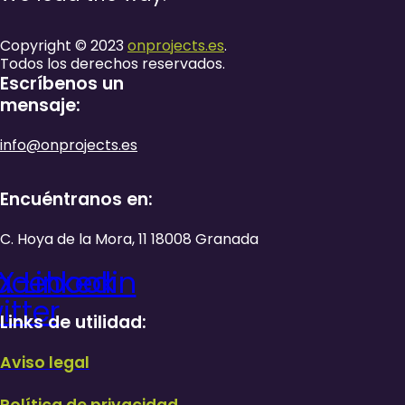
Copyright © 2023
onprojects.es
.
Todos los derechos reservados.
Escríbenos un
mensaje:
info@onprojects.es
Encuéntranos en:
C. Hoya de la Mora, 11 18008 Granada
acebook
X-
Linkedin
itter
Links de utilidad:
Aviso legal
Política de privacidad