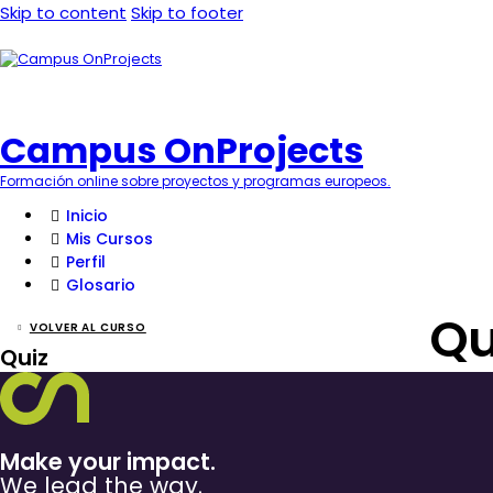
Skip to content
Skip to footer
Campus OnProjects
Formación online sobre proyectos y programas europeos.
Inicio
Mis Cursos
Perfil
Glosario
Qu
VOLVER AL CURSO
Quiz
Make your impact.
We lead the way.