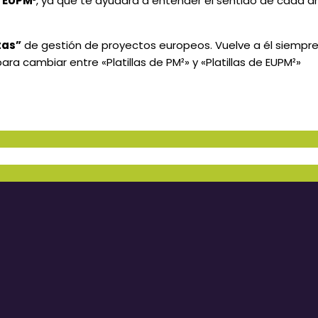
e EUPM
², ya que te ayudará a entender el sentido de cada ar
tas”
de gestión de proyectos europeos. Vuelve a él siempre q
a cambiar entre «Platillas de PM²» y «Platillas de EUPM²»