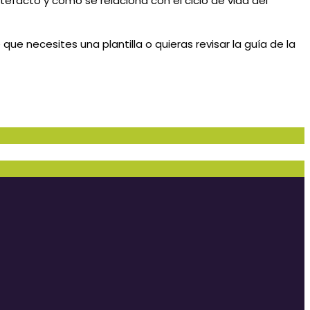
tefacto y cómo se relaciona con el ciclo de vida del
ue necesites una plantilla o quieras revisar la guía de la