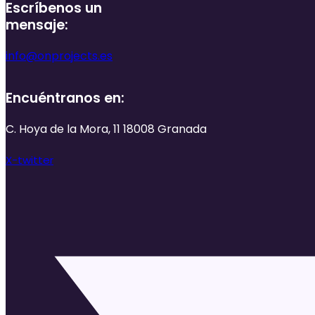
Escríbenos un
mensaje:
info@onprojects.es
Encuéntranos en:
C. Hoya de la Mora, 11 18008 Granada
X-twitter